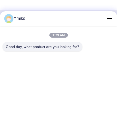
Ymiko
Contato rápido
Endereço
1:29 AM
No.2618,4th Konggang Road, Zona de Desenvolvimento
Good day, what product are you looking for?
Económico do Aeroporto Sudoeste, cidade de Chengdu,
Sichuan, PR China.
Telefone
86-28-85739522
E-mail
sales_1@santoncc.com