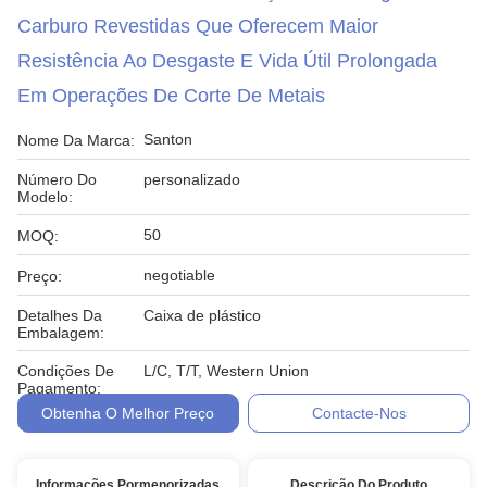
Carburo Revestidas Que Oferecem Maior
Resistência Ao Desgaste E Vida Útil Prolongada
Em Operações De Corte De Metais
Santon
Nome Da Marca:
Número Do
personalizado
Modelo:
50
MOQ:
negotiable
Preço:
Detalhes Da
Caixa de plástico
Embalagem:
Condições De
L/C, T/T, Western Union
Pagamento:
Obtenha O Melhor Preço
Contacte-Nos
Informações Pormenorizadas
Descrição Do Produto